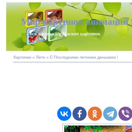
Мир картинок анимаций 
- вся жизнь калейдоскоп картинок
Картинки » Лето » С Последними летними деньками !