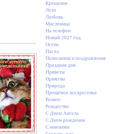
Крещение
Лето
Любовь
Масленица
На телефон
Новый 2027 год
Осень
Пасха
Пожелания и поздравления
Праздник дня
Приветы
Приколы
Природа
Прощёное воскресенье
Разное
Рождество
С Днем Ангела
С Днем рождения
С именами
Скучаю, жду