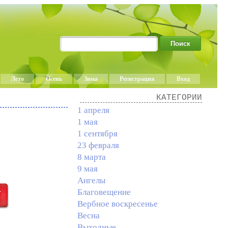
Лето
Осень
Зима
Регистрация
Вход
КАТЕГОРИИ
1 апреля
1 мая
1 сентября
23 февраля
8 марта
9 мая
Ангелы
Благовещение
Вербное воскресенье
Весна
Выходные