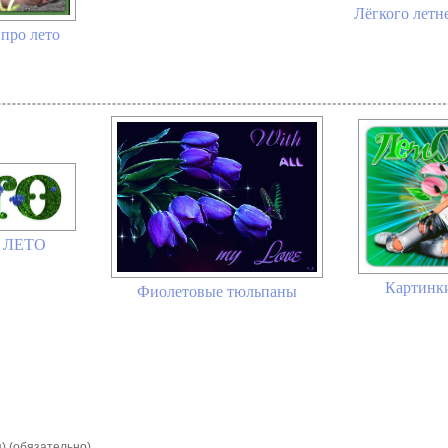
Лёгкого летн
про лето
ы ЛЕТО
Картинки
Фиолетовые тюльпаны
я) (обязательно)