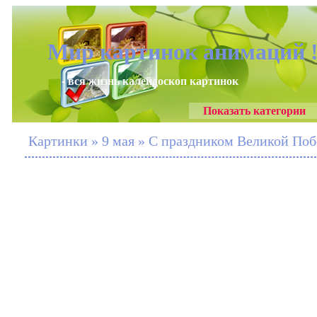
Мир картинок анимаций 
- вся жизнь калейдоскоп картинок
Показать категории
Картинки » 9 мая » С праздником Великой Поб