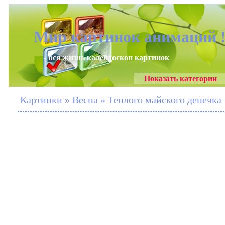
Мир картинок анимаций 
- вся жизнь калейдоскоп картинок
Показать категории
Картинки » Весна » Теплого майского денечка 