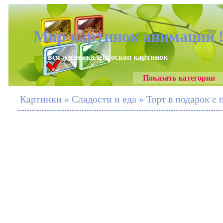
Мир картинок анимаций 
- вся жизнь калейдоскоп картинок
Показать категории
Картинки » Сладости и еда » Торт в подарок с