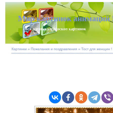
Мир картинок анимаций 
- вся жизнь калейдоскоп картинок
Картинки » Пожелания и поздравления » Тост для женщин !