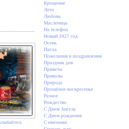
Крещение
Лето
Любовь
Масленица
На телефон
Новый 2027 год
Осень
Пасха
Пожелания и поздравления
Праздник дня
Приветы
Приколы
Природа
Прощёное воскресенье
Разное
Рождество
С Днем Ангела
С Днем рождения
С именами
улыбайтесь
Скучаю, жду