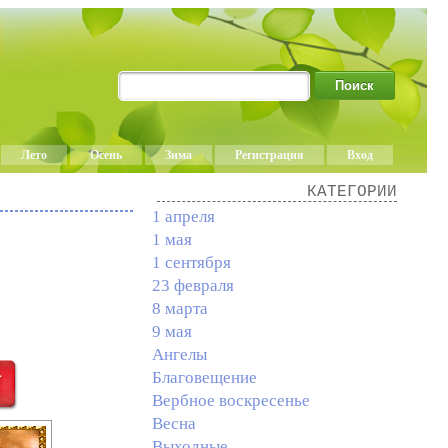
Лето
Осень
Зима
Регистрация
Вход
КАТЕГОРИИ
1 апреля
1 мая
1 сентября
23 февраля
8 марта
9 мая
Ангелы
Благовещение
Вербное воскресенье
Весна
Выходные