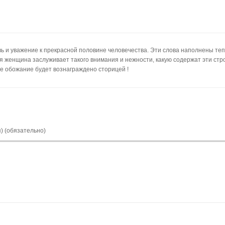
ь и уважение к прекрасной половине человечества. Эти слова наполнены те
я женщина заслуживает такого внимания и нежности, какую содержат эти стро
е обожание будет вознаграждено сторицей !
я) (обязательно)