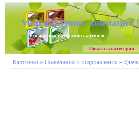
Мир картинок анимаций 
- вся жизнь калейдоскоп картинок
Показать категории
Картинки » Пожелания и поздравления » Удачк