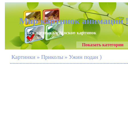
Мир картинок анимаций 
- вся жизнь калейдоскоп картинок
Показать категории
Картинки » Приколы » Ужин подан )