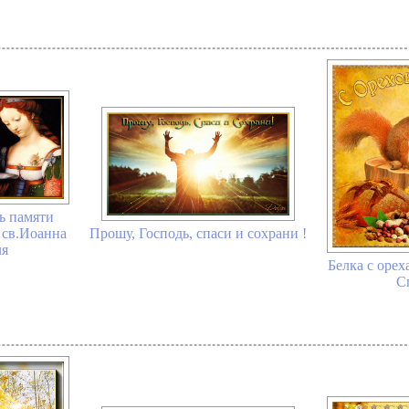
нь памяти
 св.Иоанна
Прошу, Господь, спаси и сохрани !
ля
Белка с оре
С