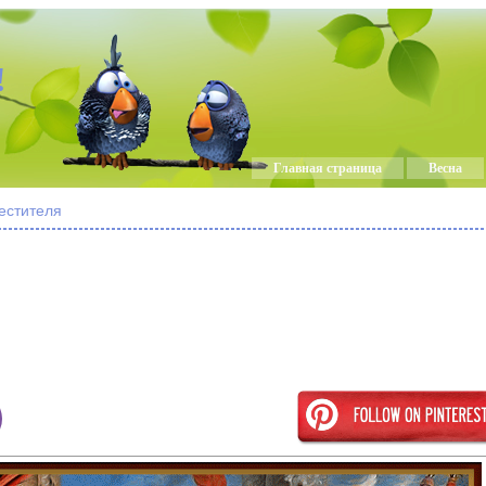
!
Главная страница
Весна
естителя