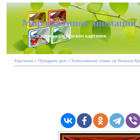
Мир картинок анимаций 
- вся жизнь калейдоскоп картинок
Картинки » Праздник дня » Усекновение главы св Иоанна Кр