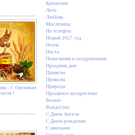
Крещение
Лето
Любовь
Масленица
На телефон
Новый 2027 год
Осень
Пасха
Пожелания и поздравления
Праздник дня
Приветы
Приколы
Природа
хами - С Ореховым
пасом !
Прощёное воскресенье
Разное
Рождество
С Днем Ангела
С Днем рождения
С именами
Скучаю, жду