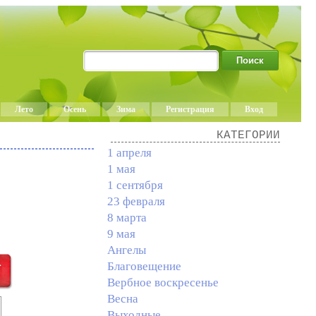
Лето
Осень
Зима
Регистрация
Вход
КАТЕГОРИИ
1 апреля
1 мая
1 сентября
23 февраля
8 марта
9 мая
Ангелы
Благовещение
Вербное воскресенье
Весна
Выходные