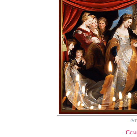
1
Ссыл