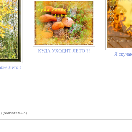
КУДА УХОДИТ ЛЕТО ?!
Я скучаю
абье Лето !
я) (обязательно)