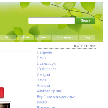
Лето
Осень
Зима
Регистрация
Вход
КАТЕГОРИИ
1 апреля
1 мая
1 сентября
23 февраля
8 марта
9 мая
Ангелы
Благовещение
Вербное воскресенье
Весна
Выходные