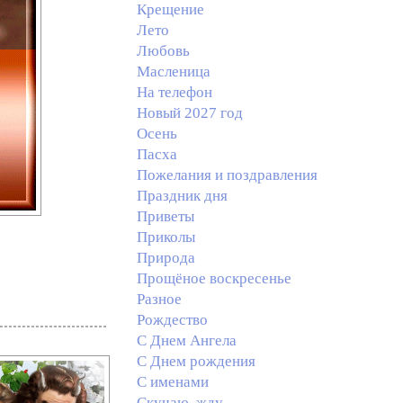
Крещение
Лето
Любовь
Масленица
На телефон
Новый 2027 год
Осень
Пасха
Пожелания и поздравления
Праздник дня
Приветы
Приколы
Природа
Прощёное воскресенье
Разное
Рождество
С Днем Ангела
С Днем рождения
С именами
Скучаю, жду