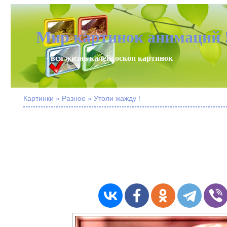
Мир картинок анимаций 
- вся жизнь калейдоскоп картинок
Картинки » Разное » Утоли жажду !