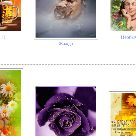
Необыч
! !
Жажда