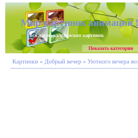
Мир картинок анимаций 
- вся жизнь калейдоскоп картинок
Показать категории
Картинки » Добрый вечер » Уютного вечера во