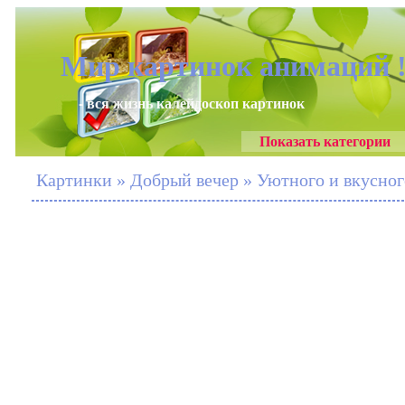
Мир картинок анимаций 
- вся жизнь калейдоскоп картинок
Показать категории
Картинки » Добрый вечер » Уютного и вкусного