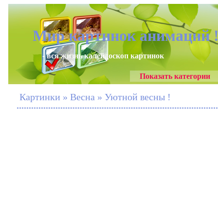
Мир картинок анимаций 
- вся жизнь калейдоскоп картинок
Показать категории
Картинки » Весна » Уютной весны !