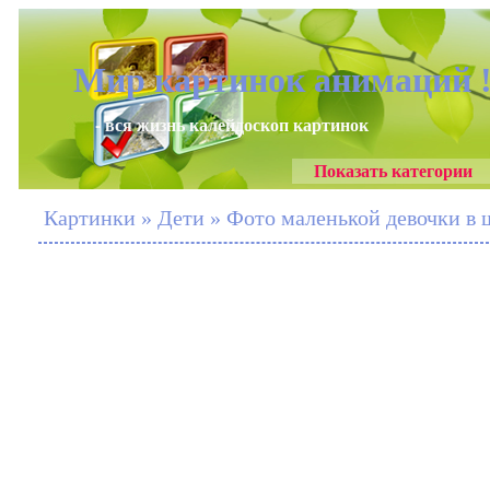
Мир картинок анимаций 
- вся жизнь калейдоскоп картинок
Показать категории
Картинки » Дети » Фото маленькой девочки в 