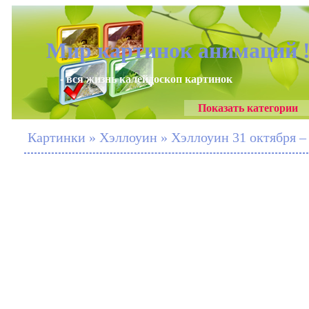
Мир картинок анимаций 
- вся жизнь калейдоскоп картинок
Показать категории
Картинки » Хэллоуин » Хэллоуин 31 октября –