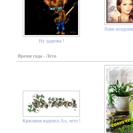
Лови воздушн
Ну здарова !
Время года - Лето
Красивая надпись Ах, лето !