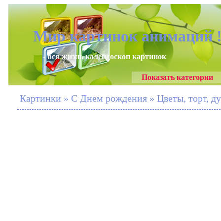
Мир картинок анимаций 
- вся жизнь калейдоскоп картинок
Показать категории
Картинки » С Днем рождения » Цветы, торт, ду