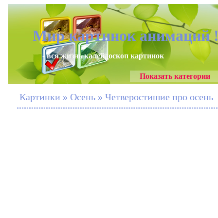
Мир картинок анимаций 
- вся жизнь калейдоскоп картинок
Показать категории
Картинки » Осень » Четверостишие про осень