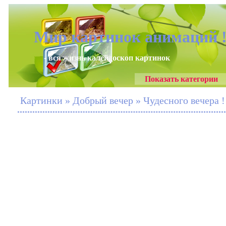
Мир картинок анимаций 
- вся жизнь калейдоскоп картинок
Показать категории
Картинки » Добрый вечер » Чудесного вечера ! 