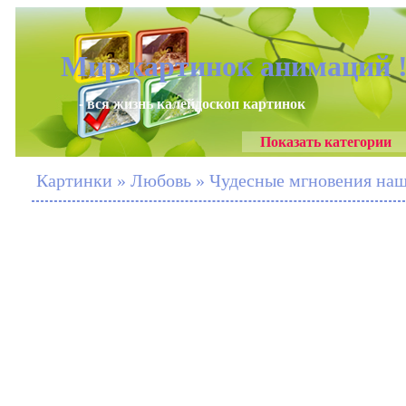
Мир картинок анимаций 
- вся жизнь калейдоскоп картинок
Показать категории
Картинки » Любовь » Чудесные мгновения на