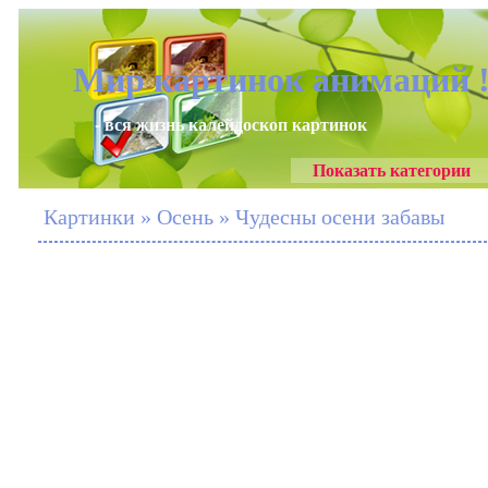
Мир картинок анимаций 
- вся жизнь калейдоскоп картинок
Показать категории
Картинки » Осень » Чудесны осени забавы