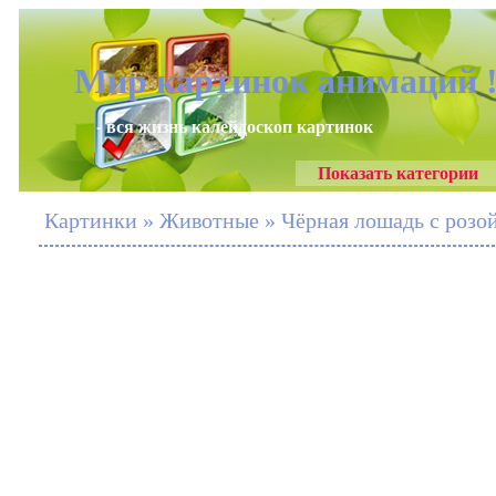
Мир картинок анимаций 
- вся жизнь калейдоскоп картинок
Показать категории
Картинки » Животные » Чёрная лошадь с розой