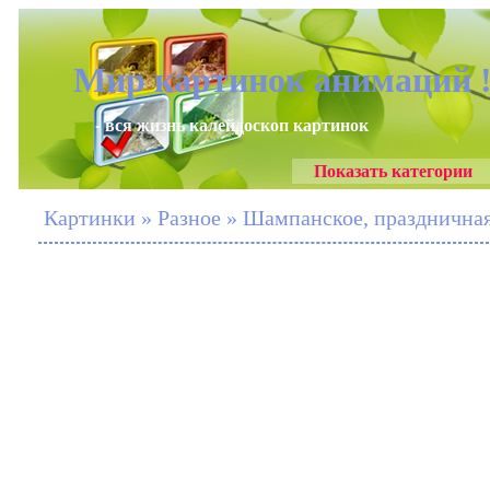
Мир картинок анимаций 
- вся жизнь калейдоскоп картинок
Показать категории
Картинки » Разное » Шампанское, празднична