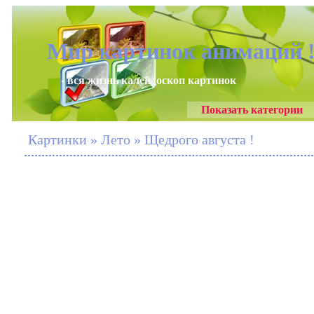
Мир картинок анимаций 
- вся жизнь калейдоскоп картинок
Показать категории
Картинки » Лето » Щедрого августа !