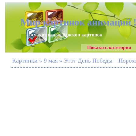
Мир картинок анимаций 
- вся жизнь калейдоскоп картинок
Показать категории
Картинки » 9 мая » Этот День Победы – Поро