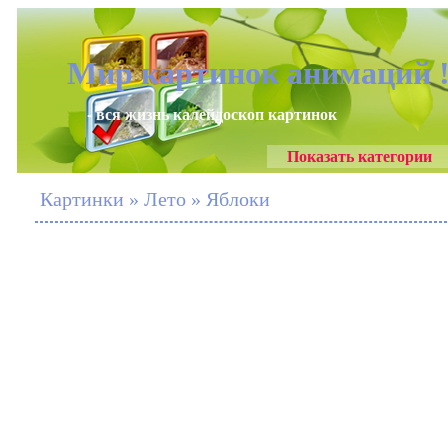
Мир картинок анимаций 
- вся жизнь калейдоскоп картинок
Показать категории
Картинки » Лето » Яблоки