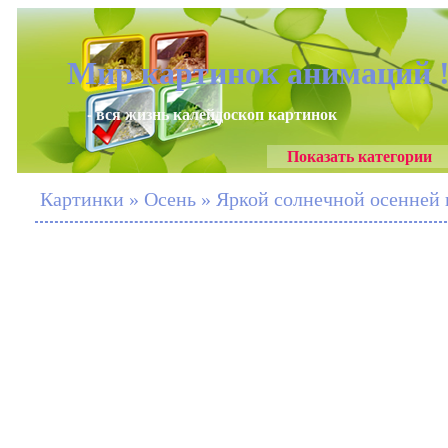
Мир картинок анимаций 
- вся жизнь калейдоскоп картинок
Показать категории
Картинки » Осень » Яркой солнечной осенней 