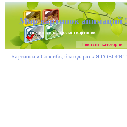
Мир картинок анимаций 
- вся жизнь калейдоскоп картинок
Показать категории
Картинки » Спасибо, благодарю » Я ГОВОРЮ