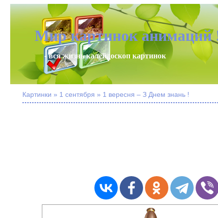
Мир картинок анимаций 
- вся жизнь калейдоскоп картинок
Картинки » 1 сентября » 1 вересня – З Днем знань !