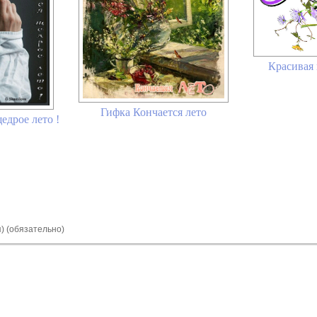
Красивая
Гифка Кончается лето
едрое лето !
я) (обязательно)