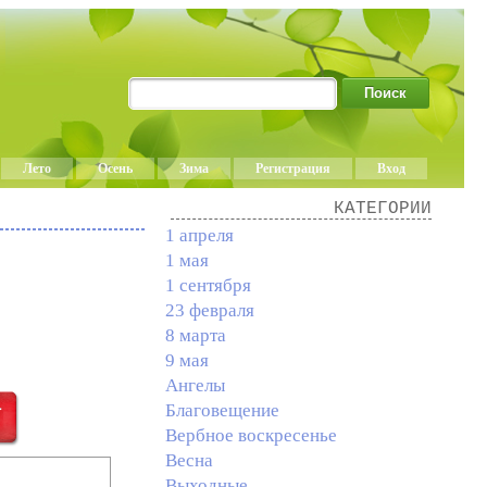
Лето
Осень
Зима
Регистрация
Вход
КАТЕГОРИИ
1 апреля
1 мая
1 сентября
23 февраля
8 марта
9 мая
Ангелы
Благовещение
Вербное воскресенье
Весна
Выходные