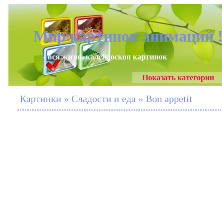
Мир картинок анимаций 
- вся жизнь калейдоскоп картинок
Показать категории
Картинки » Сладости и еда » Bon appetit