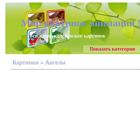
Мир картинок анимаций 
- вся жизнь калейдоскоп картинок
Показать категории
Картинки » Ангелы