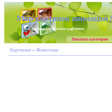
Мир картинок анимаций 
- вся жизнь калейдоскоп картинок
Показать категории
Картинки » Животные