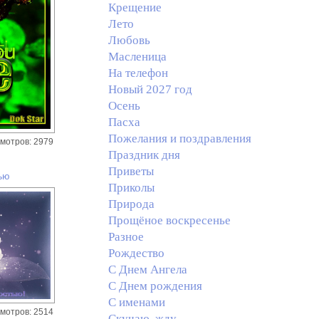
Крещение
Лето
Любовь
Масленица
На телефон
Новый 2027 год
Осень
Пасха
Пожелания и поздравления
мотров: 2979
Праздник дня
Приветы
ью
Приколы
Природа
Прощёное воскресенье
Разное
Рождество
С Днем Ангела
С Днем рождения
С именами
мотров: 2514
Скучаю, жду