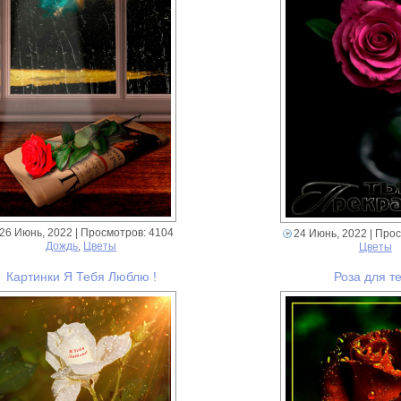
26 Июнь, 2022
| Просмотров: 4104
24 Июнь, 2022
| Прос
Дождь
,
Цветы
Цветы
Картинки Я Тебя Люблю !
Роза для т