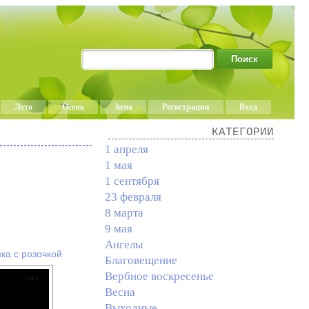
Лето
Осень
Зима
Регистрация
Вход
КАТЕГОРИИ
1 апреля
1 мая
1 сентября
23 февраля
8 марта
9 мая
Ангелы
ка с розочкой
Благовещение
Вербное воскресенье
Весна
Выходные