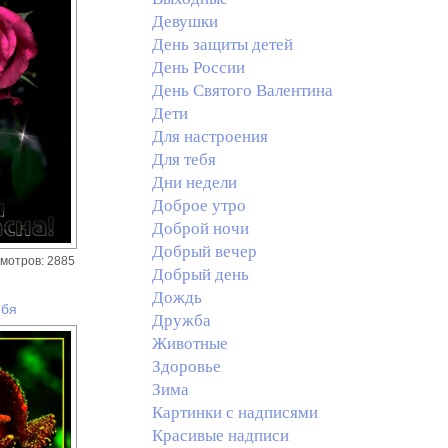
Девушки
День защиты детей
День России
День Святого Валентина
Дети
Для настроения
Для тебя
Дни недели
Доброе утро
Доброй ночи
Добрый вечер
мотров: 2885
Добрый день
Дождь
ебя
Дружба
Животные
Здоровье
Зима
Картинки с надписями
Красивые надписи