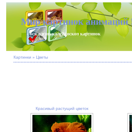
Мир картинок анимаций 
- вся жизнь калейдоскоп картинок
Картинки » Цветы
Красивый растущий цветок