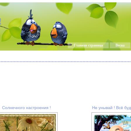
!
Главная страница
Весна
Солнечного настроения !
Не унывай ! Всё буд