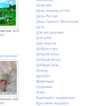
Девушки
День защиты детей
День России
День Святого Валентина
Дети
смотров: 1074
Для настроения
ния
Для тебя
Дни недели
Доброе утро
Доброй ночи
настроения !
Добрый вечер
Добрый день
Дождь
Дружба
Животные
Здоровье
Зима
Картинки с надписями
смотров: 1023
Красивые надписи
ния