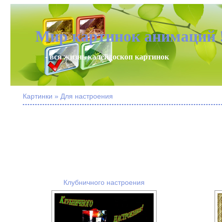
Мир картинок анимаций 
- вся жизнь калейдоскоп картинок
Картинки » Для настроения
Клубничного настроения