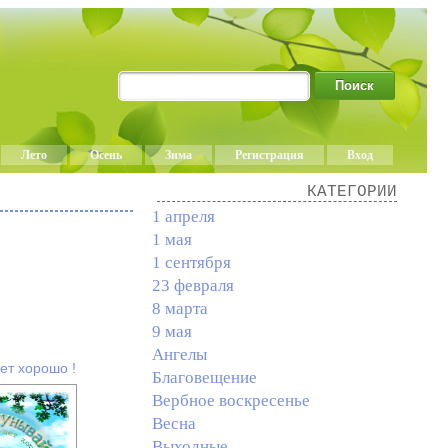
Лето
Осень
Зима
Регистрация
Вход
КАТЕГОРИИ
1 апреля
1 мая
1 сентября
23 февраля
8 марта
9 мая
Ангелы
ет хорошо !
Благовещение
Вербное воскресенье
Весна
Выходные