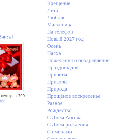
Крещение
Лето
Любовь
Масленица
На телефон
бнись !
Новый 2027 год
Осень
Пасха
Пожелания и поздравления
Праздник дня
Приветы
Приколы
Природа
Прощёное воскресенье
осмотров: 709
ния
Разное
Рождество
С Днем Ангела
С Днем рождения
С именами
Скучаю, жду