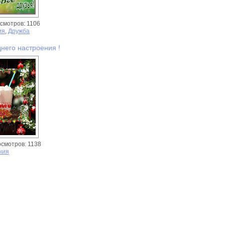
смотров: 1106
ия
,
Дружба
него настроения !
осмотров: 1138
ния