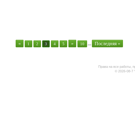
«
»
...
Последняя »
1
2
3
4
5
10
Права на все работы, п
© 2026-08-7 