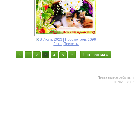
8 Июль, 2023
| Просмотров: 1698
Лето
,
Приветы
«
»
...
Последняя »
1
2
3
4
5
Права на все работы, п
© 2026-08-6 