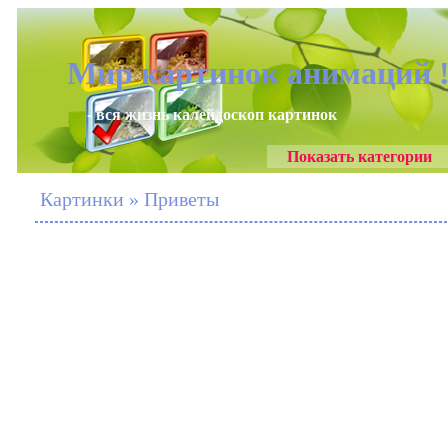
Мир картинок анимаций 
- вся жизнь калейдоскоп картинок
Показать категории
Картинки » Приветы