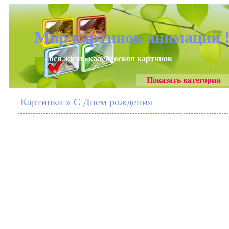
Мир картинок анимаций 
- вся жизнь калейдоскоп картинок
Показать категории
Картинки » С Днем рождения