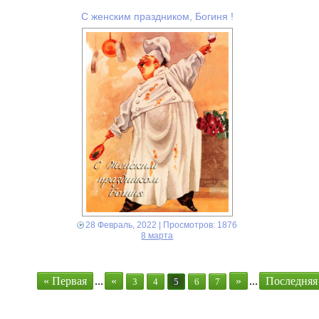
С женским праздником, Богиня !
28 Февраль, 2022
| Просмотров: 1876
8 марта
« Первая
...
«
»
...
Последняя
3
4
5
6
7