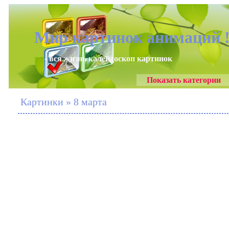
Мир картинок анимаций 
- вся жизнь калейдоскоп картинок
Показать категории
Картинки » 8 марта