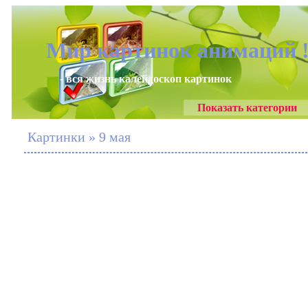
Мир картинок анимаций 
- вся жизнь калейдоскоп картинок
Показать категории
Картинки » 9 мая