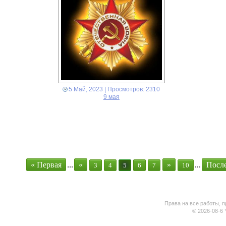
5 Май, 2023
| Просмотров: 2310
9 мая
« Первая
...
«
»
...
После
3
4
5
6
7
10
Права на все работы, п
© 2026-08-6 