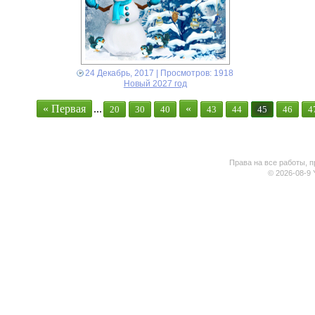
24 Декабрь, 2017
| Просмотров: 1918
Новый 2027 год
« Первая
...
«
20
30
40
43
44
45
46
4
Права на все работы, п
© 2026-08-9 