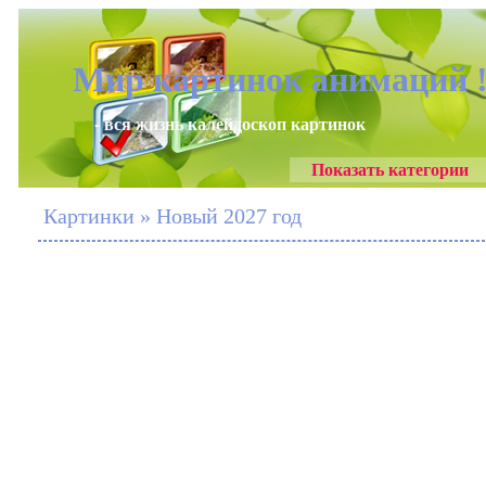
Мир картинок анимаций 
- вся жизнь калейдоскоп картинок
Показать категории
Картинки » Новый 2027 год