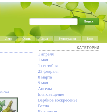
Лето
Осень
Зима
Регистрация
Вход
КАТЕГОРИИ
1 апреля
1 мая
1 сентября
23 февраля
8 марта
9 мая
Ангелы
ез сна
Благовещение
Вербное воскресенье
Весна
Выходные