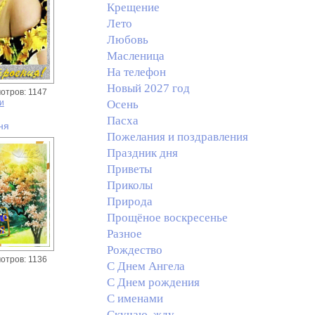
Крещение
Лето
Любовь
Масленица
На телефон
Новый 2027 год
отров: 1147
и
Осень
Пасха
ня
Пожелания и поздравления
Праздник дня
Приветы
Приколы
Природа
Прощёное воскресенье
Разное
Рождество
отров: 1136
С Днем Ангела
С Днем рождения
С именами
Скучаю, жду