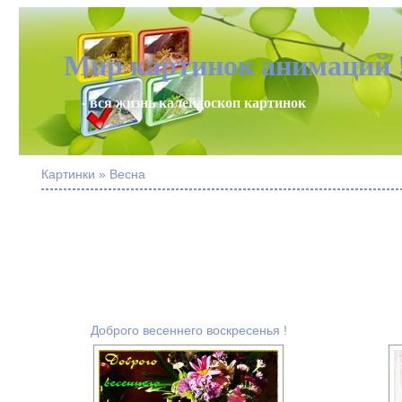
Мир картинок анимаций 
- вся жизнь калейдоскоп картинок
Картинки » Весна
Доброго весеннего воскресенья !