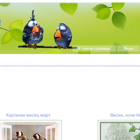
!
Главная страница
Весна
Картинки месяц март
Весна, ночи б