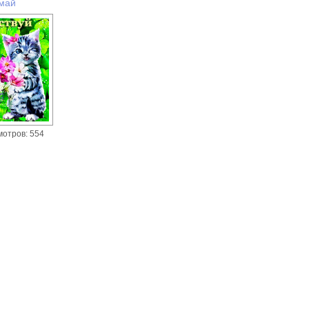
 май
мотров: 554