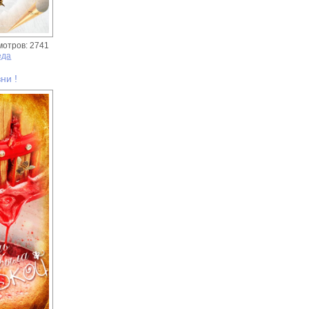
мотров: 2741
еда
ни !