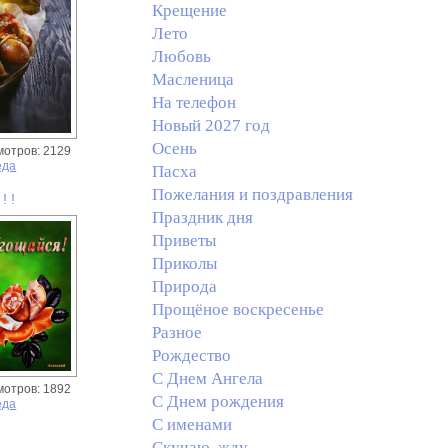
Крещение
Лето
Любовь
Масленица
На телефон
Новый 2027 год
Осень
мотров: 2129
еда
Пасха
Пожелания и поздравления
! !
Праздник дня
Приветы
Приколы
Природа
Прощёное воскресенье
Разное
Рождество
С Днем Ангела
мотров: 1892
С Днем рождения
еда
С именами
Скучаю, жду