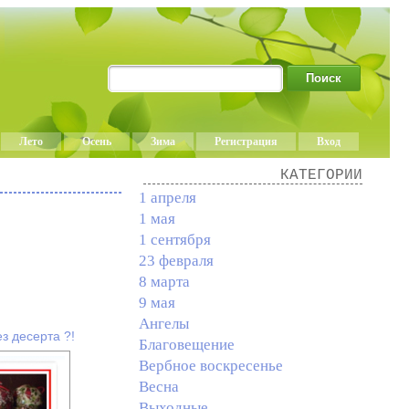
Лето
Осень
Зима
Регистрация
Вход
КАТЕГОРИИ
1 апреля
1 мая
1 сентября
23 февраля
8 марта
9 мая
Ангелы
з десерта ?!
Благовещение
Вербное воскресенье
Весна
Выходные