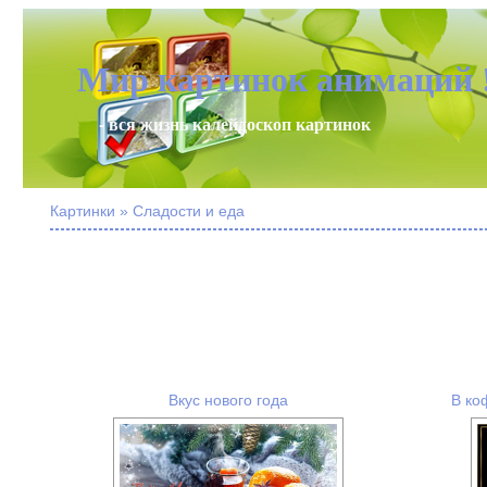
Мир картинок анимаций 
- вся жизнь калейдоскоп картинок
Картинки » Сладости и еда
Вкус нового года
В ко