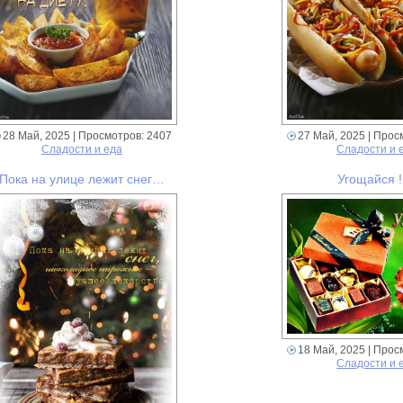
28 Май, 2025
| Просмотров: 2407
27 Май, 2025
| Прос
Сладости и еда
Сладости и 
Пока на улице лежит снег…
Угощайся ! 
18 Май, 2025
| Прос
Сладости и 