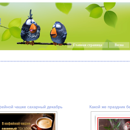
!
Главная страница
Весна
фейной чашке сахарный декабрь
Какой же праздник бе