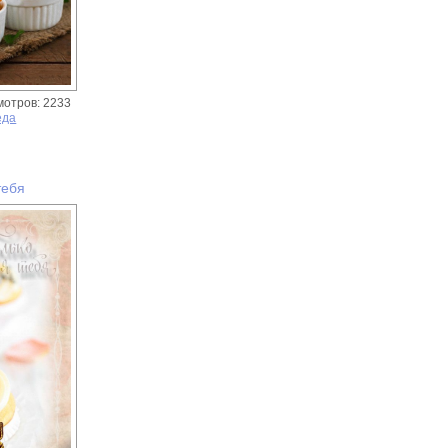
мотров: 2233
еда
тебя