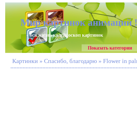
Мир картинок анимаций 
- вся жизнь калейдоскоп картинок
Показать категории
Картинки » Спасибо, благодарю » Flower in pal