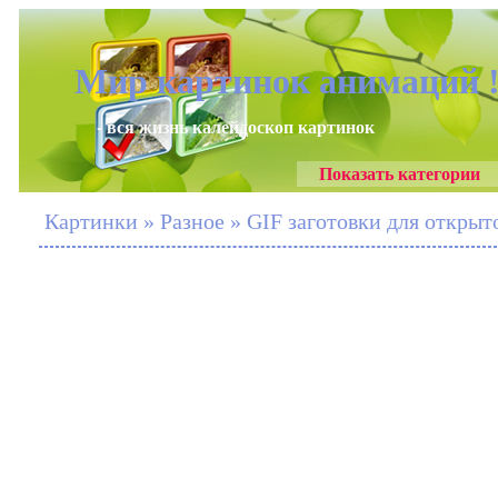
Мир картинок анимаций 
- вся жизнь калейдоскоп картинок
Показать категории
Картинки » Разное » GIF заготовки для открыт