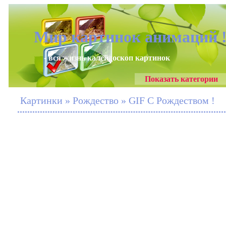
Мир картинок анимаций 
- вся жизнь калейдоскоп картинок
Показать категории
Картинки » Рождество » GIF С Рождеством !