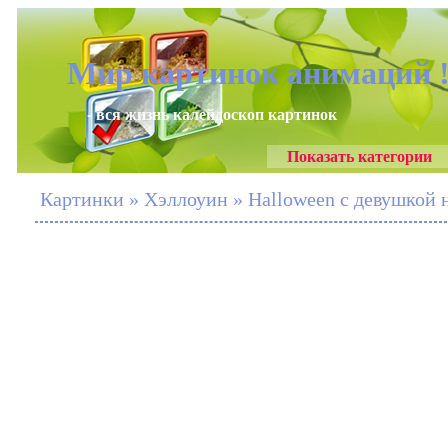
Мир картинок анимаций 
- вся жизнь калейдоскоп картинок
Показать категории
Картинки » Хэллоуин » Halloween с девушкой 