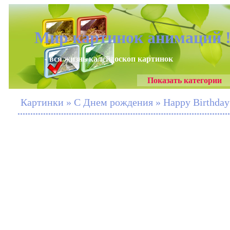
Мир картинок анимаций 
- вся жизнь калейдоскоп картинок
Показать категории
Картинки » С Днем рождения » Happy Birthday