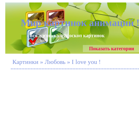
Мир картинок анимаций 
- вся жизнь калейдоскоп картинок
Показать категории
Картинки » Любовь » I love you !