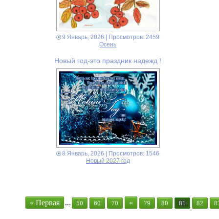
9 Январь, 2026
| Просмотров: 2459
Осень
Новый год-это праздник надежд !
8 Январь, 2026
| Просмотров: 1546
Новый 2027 год
« Первая
...
«
50
60
70
79
80
81
82
8