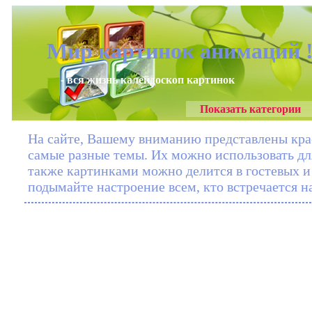
Мир картинок анимаций 
- вся жизнь калейдоскоп картинок
Показать категории
На сайте, Вашему вниманию представлены кра
самые разные темы. Их можно использовать дл
также картинками можно делится в гостевых и 
подымайте настроение всем, кто встречается 