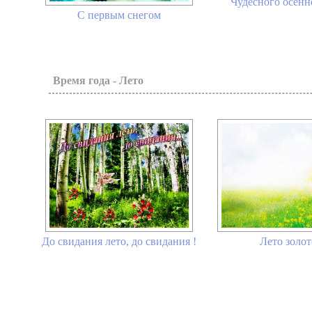
Чудесного осенне
С первым снегом
Время года - Лето
До свидания лето, до свидания !
Лето золот