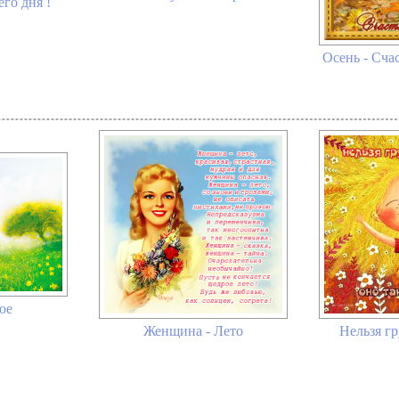
го дня !
Осень - Сч
ое
Женщина - Лето
Нельзя гр