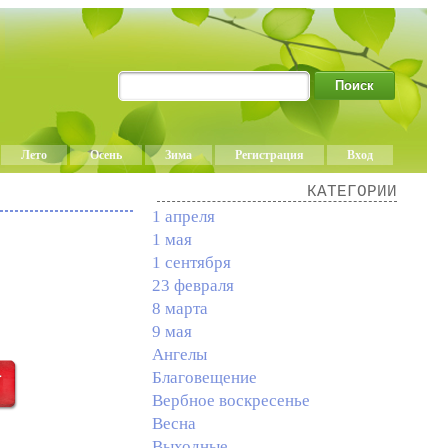
Лето
Осень
Зима
Регистрация
Вход
КАТЕГОРИИ
1 апреля
1 мая
1 сентября
23 февраля
8 марта
9 мая
Ангелы
Благовещение
Вербное воскресенье
Весна
Выходные