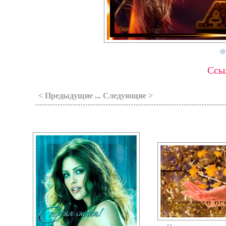
Ссыл
< Предыдущие ... Следующие >