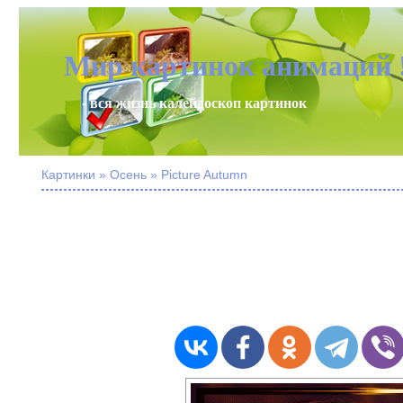
Мир картинок анимаций 
- вся жизнь калейдоскоп картинок
Картинки » Осень » Picture Autumn