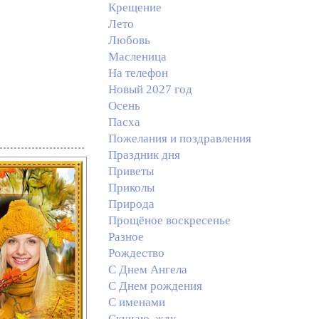
Крещение
Лето
Любовь
Масленица
На телефон
Новый 2027 год
Осень
Пасха
Пожелания и поздравления
Праздник дня
Приветы
Приколы
Природа
Прощёное воскресенье
Разное
Рождество
С Днем Ангела
С Днем рождения
С именами
Скучаю, жду