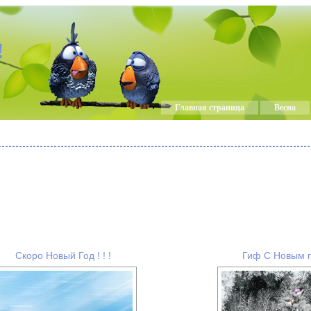
!
Главная страница
Весна
Скоро Новый Год ! ! !
Гиф С Новым г