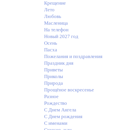
Крещение
Лето
Любовь
Масленица
На телефон
Новый 2027 год
Осень
Пасха
Пожелания и поздравления
Праздник дня
Приветы
Приколы
Природа
Прощёное воскресенье
Разное
Рождество
С Днем Ангела
С Днем рождения
С именами
Скучаю, жду