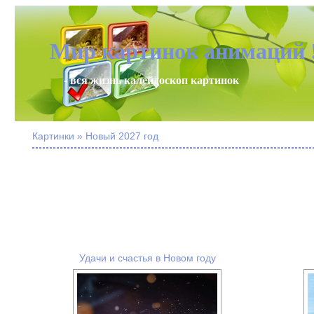
Мир картинок анимаций 
- вся жизнь калейдоскоп картинок
Картинки » Новый 2027 год
Удачи и счастья в Новом году