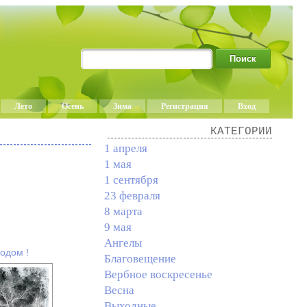
Лето
Осень
Зима
Регистрация
Вход
КАТЕГОРИИ
1 апреля
1 мая
1 сентября
23 февраля
8 марта
9 мая
Ангелы
одом !
Благовещение
Вербное воскресенье
Весна
Выходные